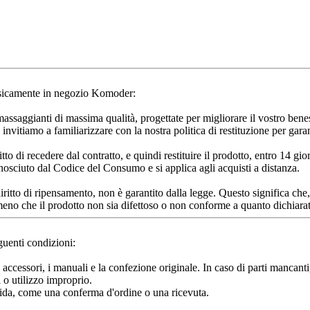
o fisicamente in negozio Komoder:
aggianti di massima qualità, progettate per migliorare il vostro beness
 invitiamo a familiarizzare con la nostra politica di restituzione per gar
iritto di recedere dal contratto, e quindi restituire il prodotto, entro 14 
conosciuto dal Codice del Consumo e si applica agli acquisti a distanza.
il diritto di ripensamento, non è garantito dalla legge. Questo significa ch
 meno che il prodotto non sia difettoso o non conforme a quanto dichiara
guenti condizioni:
li accessori, i manuali e la confezione originale. In caso di parti mancant
 o utilizzo improprio.
lida, come una conferma d'ordine o una ricevuta.