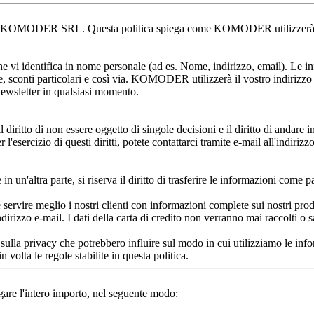
a da KOMODER SRL. Questa politica spiega come KOMODER utilizzerà qual
e vi identifica in nome personale (ad es. Nome, indirizzo, email). Le in
sconti particolari e così via. KOMODER utilizzerà il vostro indirizzo e
newsletter in qualsiasi momento.
l diritto di non essere oggetto di singole decisioni e il diritto di andare i
l'esercizio di questi diritti, potete contattarci tramite e-mail all'indirizzo
'altra parte, si riserva il diritto di trasferire le informazioni come par
rvire meglio i nostri clienti con informazioni complete sui nostri prod
dirizzo e-mail. I dati della carta di credito non verranno mai raccolti o sa
ulla privacy che potrebbero influire sul modo in cui utilizziamo le infor
n volta le regole stabilite in questa politica.
agare l'intero importo, nel seguente modo: