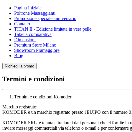
Pagina Iniziale
Poltrone Massaggianti
Promozione speciale anniversario
Contatto
TITAN II - Edizione limitata in vera pelle.
Tabella comparativa
Dimensioni
Premium Store Milano
Showroom Pramaggiore
Blog
Richiedi la promo
Termini e condizioni
Termini e condizioni Komoder
Marchio registrato:
KOMODER è un marchio registrato presso l'EUIPO con il numero 01643
KOMODER SRL  è tenuta a trattare i dati personali che ci fornite in rela
inviare messaggi commerciali via telefono o e-mail e per confermare gl