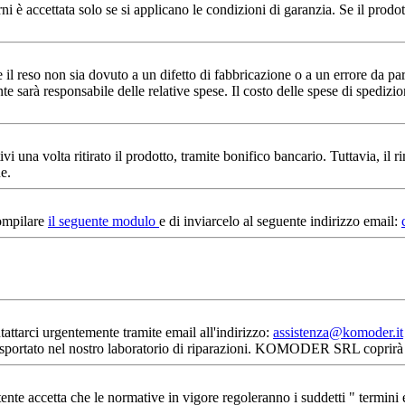
ni è accettata solo se si applicano le condizioni di garanzia. Se il pro
e il reso non sia dovuto a un difetto di fabbricazione o a un errore da p
nte sarà responsabile delle relative spese. Il costo delle spese di spedizio
ativi una volta ritirato il prodotto, tramite bonifico bancario. Tuttavia, i
e.
compilare
il seguente modulo
e di inviarcelo al seguente indirizzo email:
tattarci urgentemente tramite email all'indirizzo:
assistenza@komoder.it
e trasportato nel nostro laboratorio di riparazioni. KOMODER SRL coprirà tu
tente accetta che le normative in vigore regoleranno i suddetti " termini