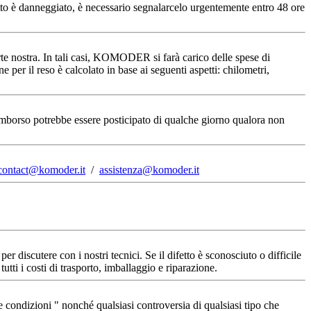
dotto è danneggiato, è necessario segnalarcelo urgentemente entro 48 ore
arte nostra. In tali casi, KOMODER si farà carico delle spese di
ne per il reso è calcolato in base ai seguenti aspetti: chilometri,
l rimborso potrebbe essere posticipato di qualche giorno qualora non 
contact@komoder.it
/
assistenza@komoder.it
per discutere con i nostri tecnici. Se il difetto è sconosciuto o difficile
tti i costi di trasporto, imballaggio e riparazione.
 e condizioni " nonché qualsiasi controversia di qualsiasi tipo che