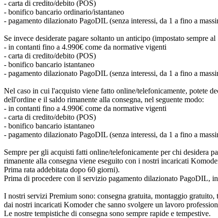
- carta di credito/debito (POS)
- bonifico bancario ordinario/istantaneo
- pagamento dilazionato PagoDIL (senza interessi, da 1 a fino a massi
Se invece desiderate pagare soltanto un anticipo (impostato sempre al
- in contanti fino a 4.990€ come da normative vigenti
- carta di credito/debito (POS)
- bonifico bancario istantaneo
- pagamento dilazionato PagoDIL (senza interessi, da 1 a fino a massi
Nel caso in cui l'acquisto viene fatto online/telefonicamente, potete d
dell'ordine e il saldo rimanente alla consegna, nel seguente modo:
- in contanti fino a 4.990€ come da normative vigenti
- carta di credito/debito (POS)
- bonifico bancario istantaneo
- pagamento dilazionato PagoDIL (senza interessi, da 1 a fino a massi
Sempre per gli acquisti fatti online/telefonicamente per chi desidera p
rimanente alla consegna viene eseguito con i nostri incaricati Komoder
Prima rata addebitata dopo 60 giorni).
Prima di procedere con il servizio pagamento dilazionato PagoDIL, in qual
I nostri servizi Premium sono: consegna gratuita, montaggio gratuito, t
dai nostri incaricati Komoder che sanno svolgere un lavoro profession
Le nostre tempistiche di consegna sono sempre rapide e tempestive.