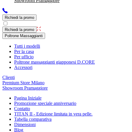
Showroom Pramaggiore
Richiedi la promo
Richiedi la promo
Poltrone Massaggianti
Tutti i modelli
Per la casa
Per ufficio
Poltrone massaggianti giapponesi D.CORE
Accessori
Clienti
Premium Store Milano
Showroom Pramaggiore
Pagina Iniziale
Promozione speciale anniversario
Contatto
TITAN II - Edizione limitata in vera pelle.
Tabella comparativa
Dimensioni
Blog