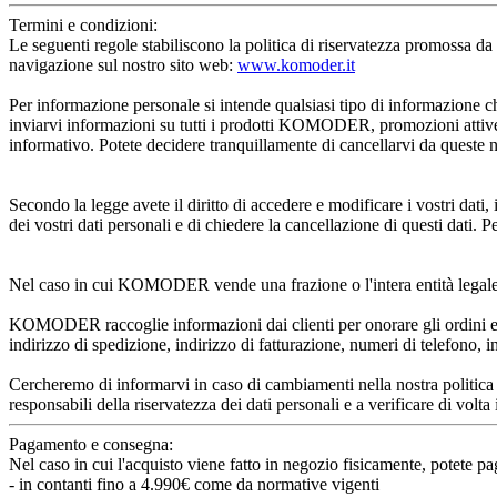
Termini e condizioni:
Le seguenti regole stabiliscono la politica di riservatezza promoss
navigazione sul nostro sito web: 
www.komoder.it
Per informazione personale si intende qualsiasi tipo di informazione ch
inviarvi informazioni su tutti i prodotti KOMODER, promozioni attive, 
informativo. Potete decidere tranquillamente di cancellarvi da queste 
Secondo la legge avete il diritto di accedere e modificare i vostri dati, i
dei vostri dati personali e di chiedere la cancellazione di questi dati. Per 
Nel caso in cui KOMODER vende una frazione o l'intera entità legale in un
KOMODER raccoglie informazioni dai clienti per onorare gli ordini e se
indirizzo di spedizione, indirizzo di fatturazione, numeri di telefono, in
Cercheremo di informarvi in caso di cambiamenti nella nostra politica s
responsabili della riservatezza dei dati personali e a verificare di volta i
Pagamento e consegna:
Nel caso in cui l'acquisto viene fatto in negozio fisicamente, potete p
- in contanti fino a 4.990€ come da normative vigenti